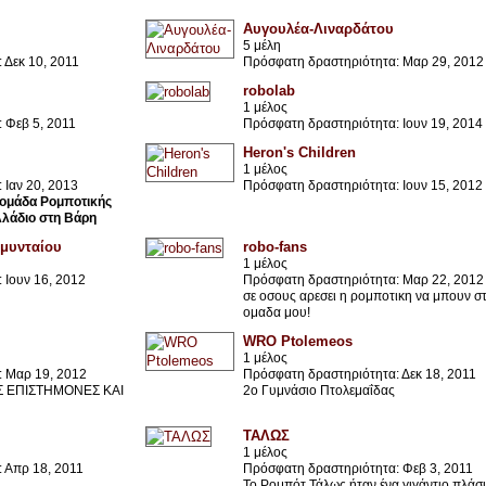
Αυγουλέα-Λιναρδάτου
5 μέλη
 Δεκ 10, 2011
Πρόσφατη δραστηριότητα: Μαρ 29, 2012
robolab
1 μέλος
 Φεβ 5, 2011
Πρόσφατη δραστηριότητα: Ιουν 19, 2014
Heron's Children
1 μέλος
 Ιαν 20, 2013
Πρόσφατη δραστηριότητα: Ιουν 15, 2012
ή ομάδα Ρομποτικής
λάδιο στη Βάρη
Αμυνταίου
robo-fans
1 μέλος
 Ιουν 16, 2012
Πρόσφατη δραστηριότητα: Μαρ 22, 2012
σε οσους αρεσει η ρομποτικη να μπουν σ
ομαδα μου!
WRO Ptolemeos
1 μέλος
 Μαρ 19, 2012
Πρόσφατη δραστηριότητα: Δεκ 18, 2011
Σ ΕΠΙΣΤΗΜΟΝΕΣ ΚΑΙ
2ο Γυμνάσιο Πτολεμαΐδας
ΤΑΛΩΣ
1 μέλος
 Απρ 18, 2011
Πρόσφατη δραστηριότητα: Φεβ 3, 2011
Το Ρομπότ Τάλως ήταν ένα γιγάντιο πλάσ