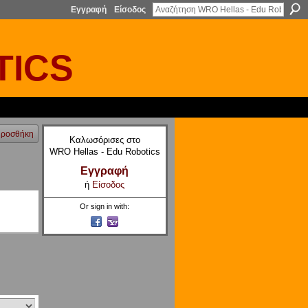
Εγγραφή
Είσοδος
TICS
ροσθήκη
Καλωσόρισες στο
WRO Hellas - Edu Robotics
Εγγραφή
ή
Είσοδος
Or sign in with: