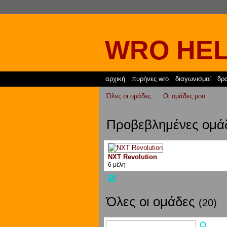
WRO HEL
αρχική
πυρήνες wro
διαγωνισμοί
δρα
Όλες οι ομάδες
Οι ομάδες μου
Προβεβλημένες ομά
NXT Revolution
6 μέλη
Όλες οι ομάδες
(20)