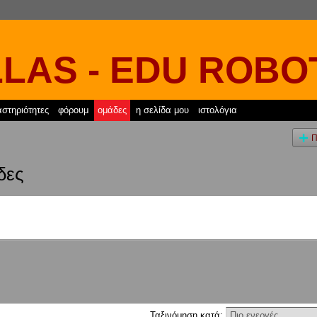
LAS - EDU ROBO
στηριότητες
φόρουμ
ομάδες
η σελίδα μου
ιστολόγια
Π
δες
Ταξινόμηση κατά: