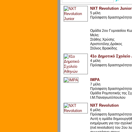
NXT Revolution Junior
5 μέλη
Πρόσφατη δραστηριότητα:
Ομάδα 2ου Γυμνασίου Κω
Μελη:
Στάθης Χρύσης
Αριστοτέλης Δράκος
Στέλιος Βρακίδης
41ο Δημοτικό Σχολείο
4 μέλη
Πρόσφατη δραστηριότητα:
IMPA
7 μέλη
Πρόσφατη δραστηριότητα:
Ομάδα Ρομποτικής της Σχ
Ι.Μ.Παναγιωτόπουλου
NXT Revolution
6 μέλη
Πρόσφατη δραστηριότητα:
Αυτή η ομάδα δημιουργήθ
ενημέρωση για την σχολικ
(nxt revolution) του 2ου 
συμμετάσχει στους…