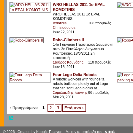
WRO HELLAS 2011 1o EPAL
KOMOTINIS
WRO HELLAS 2011 1o EPAL
KOMOTINIS
Axiotidis
108 προβολές
Christodoulos
Ιουν 22, 2011
Robo-Climbers II
14ο Γυμνάσιο Περιστερίου Συμμετοχή
στον 3ο Πανελλήνιο Διαγωνισμό
Ρομποτικής, 18/6/2011 2η
κατασκευή…
Σταύρος Κουνάδης
110 προβολές
Ιουν 18, 2011
Four Lego Delta Robots
A robotic workcell with four delta
robots built completely out of Lego
that can sort Lego blocks at…
Σομαλακίδης Ιωάννης
96 προβολές
Μάι 28, 2011
‹ Προηγούμενο
1
2
3
Επόμενο ›
© 2026 Created by
Κορρές Γιώργος
. Με την υποστήριξη του