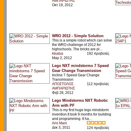
ΑΜΠΑΡΙΩΤΗΣ
Οκτ 19, 2012
WRO 2012 - Simple Solution
This is a simple robot which can solve
the WRO challenge of 2012 for
highschools. The bricks are pl…
ktsatsa
192 προβολές
Μαρ 2, 2012
Lego NXT mindstorms 7 Speed
Gear Change Transmission
Incline 7 Speed Gear Change
Transmission
ΑΠΟΣΤΟΛΟΣ
112 προβολές
ΑΜΠΑΡΙΩΤΗΣ
Φεβ 28, 2012
Lego Mindstorms NXT Robotic
Arm with PF
This is my first huge lego mindstorm
invention.It took 9 months for building
and programming. It ha…
Aris Mani
Δεκ 3, 2011
124 προβολές