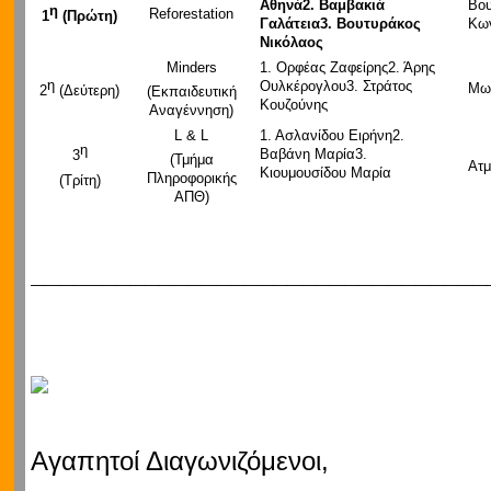
Αθηνά
2.
Βαμβακιά
Βου
η
Reforestation
1
(Πρώτη)
Γαλάτεια
3.
Βουτυράκος
Κων
Νικόλαος
Minders
1. Ορφέας Ζαφείρης2. Άρης
η
Ουλκέρογλου3. Στράτος
Μωρ
2
(Δεύτερη)
(Εκπαιδευτική
Κουζούνης
Αναγέννηση)
L & L
1. Ασλανίδου Ειρήνη2.
η
Βαβάνη Μαρία3.
3
(Τμήμα
Ατμ
Κιουμουσίδου Μαρία
Πληροφορικής
(Τρίτη)
ΑΠΘ)
________________________________
Αγαπητοί Διαγωνιζόμενοι,