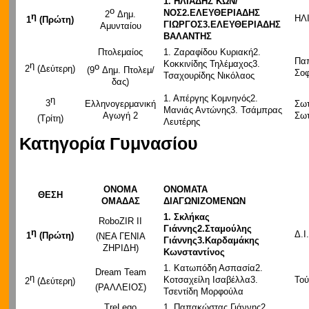
1.
ΗΛΙΑΔΗΣ ΚΩΝ/
ο
ΝΟΣ
2.
ΕΛΕΥΘΕΡΙΑΔΗΣ
2
Δημ.
η
ΗΛ
1
(Πρώτη)
ΓΙΩΡΓΟΣ
3.
ΕΛΕΥΘΕΡΙΑΔΗΣ
Αμυνταίου
ΒΑΛΑΝΤΗΣ
Πτολεμαίος
1. Ζαραφίδου Κυριακή2.
Πα
Κοκκινίδης Τηλέμαχος3.
η
ο
2
(Δεύτερη)
(9
Δημ. Πτολεμ/
Σοφ
Τσαχουρίδης Νικόλαος
δας)
1. Απέργης Κομνηνός2.
η
3
Ελληνογερμανική
Σω
Μανιάς Αντώνης3. Τσάμπρας
Αγωγή 2
Σωτ
(Τρίτη)
Λευτέρης
Κατηγορία Γυμνασίου
ΟΝΟΜΑ
ΟΝΟΜΑΤΑ
ΘΕΣΗ
ΟΜΑΔΑΣ
ΔΙΑΓΩΝΙΖΟΜΕΝΩΝ
1.
Σκλήκας
RoboZIR IΙ
Γιάννης
2.
Σταμούλης
η
Δ.Ι
1
(Πρώτη)
(ΝΕΑ ΓΕΝΙΑ
Γιάννης
3.
Καρδαμάκης
ΖΗΡΙΔΗ)
Κωνσταντίνος
1. Κατωπόδη Ασπασία2.
Dream Team
η
Κοτσαχείλη Ισαβέλλα3.
Τού
2
(Δεύτερη)
(ΡΑΛΛΕΙΟΣ)
Τσεντίδη Μορφούλα
TreLego
1. Παπακώστας Γιάννης2.