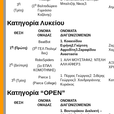
η
Μπαλτζής Νίκος3.
ο
3
(1
Βαλταδώρειο
Ατμ
(Τρίτη)
Γυμνάσιο
Κοζάνης)
Κατηγορία Λυκείου
ΟΝΟΜΑ
ΟΝΟΜΑΤΑ
ΘΕΣΗ
ΟΜΑΔΑΣ
ΔΙΑΓΩΝΙΖΟΜΕΝΩΝ
1.
Κοκκινίδου
BeatBot
Ειρήνη
2.
Γκέρτση
Ζαρ
η
ο
1
(Πρώτη)
(3
ΓΕΛ Πτολεμ/
Αφροδίτη
3.
Ζαραφίδου
Χα
δας)
Αναστασία
RoboSpiders
1. ΑΛΗ ΜΟΥΣΤΑΦΑ2. ΝΤΕΛΗ
ΑΞ
η
ΑΛΗ ΑΪΦΕΡ3.
2
(Δεύτερη)
(1ο ΕΠΑΛ
ΧΡ
ΚΟΜΟΤΗΝΗΣ)
1. Πύρρος Γεώργιος2. Σιδέρης
Pierce 1
η
Γεώργιος3. Χονδρογιάννης
Κατ
3
(Τρίτη)
(Pierce College)
Κυριάκος
Κατηγορία
“OPEN”
ΟΝΟΜΑ
ΟΝΟΜΑΤΑ
ΘΕΣΗ
ΟΜΑΔΑΣ
ΔΙΑΓΩΝΙΖΟΜΕΝΩΝ
1.
Βουτυράκου Διαλεκτή –