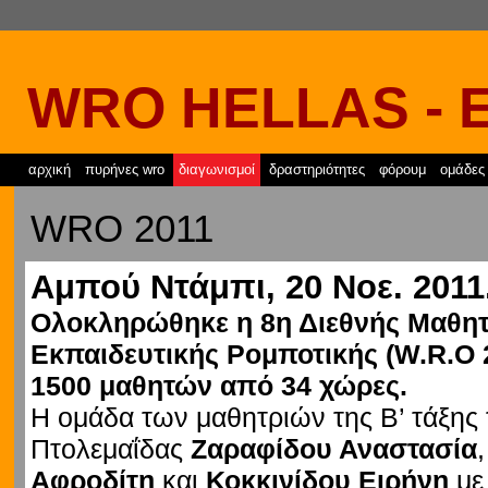
WRO HELLAS - 
αρχική
πυρήνες wro
διαγωνισμοί
δραστηριότητες
φόρουμ
ομάδες
WRO 2011
Αμπού Ντάμπι, 20 Νοε. 2011
Ολοκληρώθηκε η 8η Διεθνής Μαθη
Εκπαιδευτικής Ρομποτικής (W.R.O 
1500 μαθητών από 34 χώρες.
Η ομάδα των μαθητριών της Β’ τάξης 
Πτολεμαΐδας
Ζαραφίδου Αναστασία
Αφροδίτη
και
Κοκκινίδου Ειρήνη
με